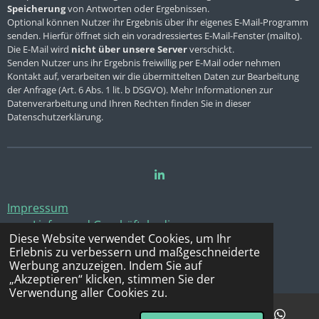
Speicherung
von Antworten oder Ergebnissen.
Optional können Nutzer ihr Ergebnis über ihr eigenes E-Mail-Programm
senden. Hierfür öffnet sich ein voradressiertes E-Mail-Fenster (mailto).
Die E-Mail wird
nicht über unsere Server
verschickt.
Senden Nutzer uns ihr Ergebnis freiwillig per E-Mail oder nehmen
Kontakt auf, verarbeiten wir die übermittelten Daten zur Bearbeitung
der Anfrage (Art. 6 Abs. 1 lit. b DSGVO). Mehr Informationen zur
Datenverarbeitung und Ihren Rechten finden Sie in dieser
Datenschutzerklärung.
T
e
i
Impressum
l
Liefer- und Geschäftsbedingungen
e
n
Diese Website verwendet Cookies, um Ihr
Rechtliche Hinweise
Erlebnis zu verbessern und maßgeschneiderte
Werbung anzuzeigen. Indem Sie auf
© 2024 PISA - Udo Feucht
„Akzeptieren“ klicken, stimmen Sie der
Verwendung aller Cookies zu.