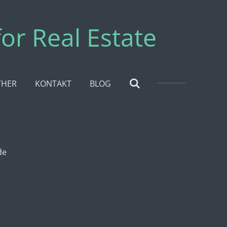
for Real Estate
THER
KONTAKT
BLOG
de